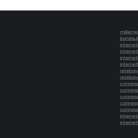
milleme
bandault
interne
interne
internet
internet
reteban
reteband
conness
conness
conness
conness
conness
interne
internetv