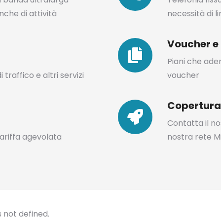
che di attività
necessità di l
Voucher e 
Piani che ader
traffico e altri servizi
voucher
Copertura
Contatta il no
tariffa agevolata
nostra rete Mi
s not defined.